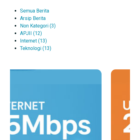
Semua Berita
Arsip Berita
Non Kategori (3)
APJII (12)
Internet (13)
Teknologi (13)